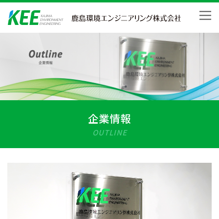
Skip
to
content
企業情報
OUTLINE