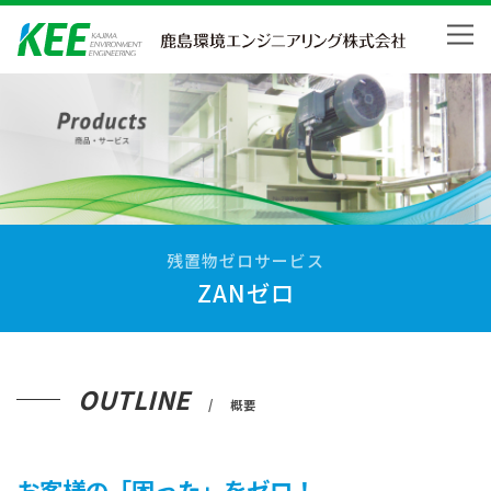
Skip
to
content
残置物ゼロサービス
ZANゼロ
OUTLINE
概要
お客様の「困った」をゼロ！