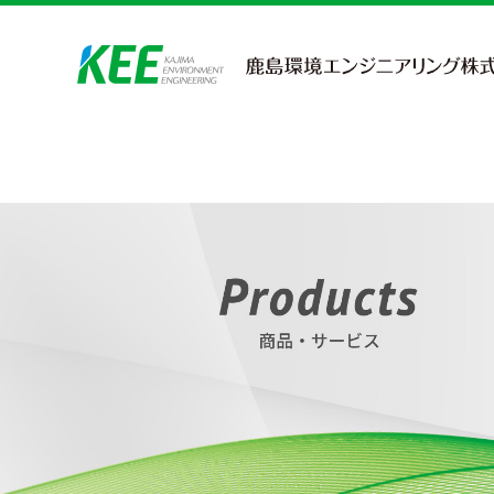
Skip
to
content