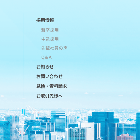
採用情報
新卒採用
中途採用
先輩社員の声
Q＆A
お知らせ
お問い合わせ
見積・資料請求
お取引先様へ