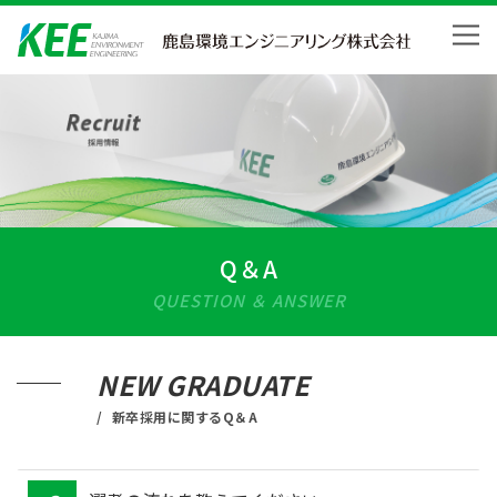
Skip
to
content
Q＆A
QUESTION ＆ ANSWER
NEW GRADUATE
新卒採用に関するQ＆A