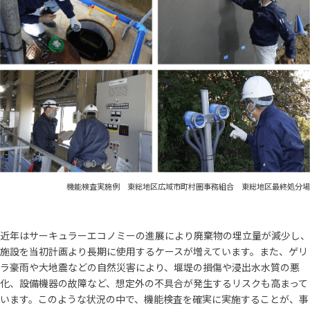
機能検査実施例 東総地区広域市町村圏事務組合 東総地区最終処分場
近年はサーキュラーエコノミーの進展により廃棄物の埋立量が減少し、
施設を当初計画より長期に使用するケースが増えています。また、ゲリ
ラ豪雨や大地震などの自然災害により、堰堤の損傷や浸出水水質の悪
化、設備機器の故障など、想定外の不具合が発生するリスクも高まって
います。このような状況の中で、機能検査を確実に実施することが、事